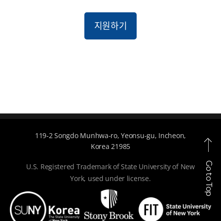
지원하기
119-2 Songdo Munhwa-ro, Yeonsu-gu, Incheon,
Korea 21985
Go to Top
U.S. Registered Trademark of State University of New
York, used under license.